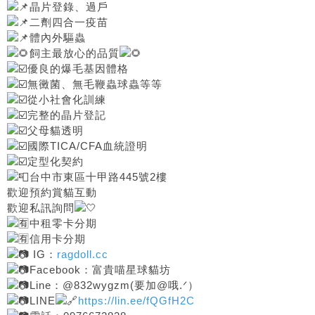
晶片登錄、過戶
二劑四合一疫苗
體內外驅蟲
飼主最放心的品質
優良的爆毛基因體格
無黴菌、無毛鞭蟲球蟲等等
從小社會化訓練
完整的晶片登記
父母貓透明
國際TICA/CFA血統證明
定型化契約
台中市東區十甲路445號2樓
歡迎預約賞貓互動
歡迎私訊詢問
中租零卡分期
信用卡分期
IG：
ragdoll.cc
Facebook：富貴喵星球貓坊
Line：@832wygzm(要加@哦.ᐟ）
LINE
https://lin.ee/fQGfH2C