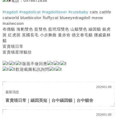
電話：0976672838
#ragdoll
#ragdollcat
#ragdolllover
#cutebaby
cats catlife
catworld bluebicolor fluffycat blueeyedragdoll meow
mainecoon
布偶貓 海豹雙色 藍雙色 藍玳瑁雙色 山貓雙色 緬因貓 銀虎
斑 紅虎斑 英國長毛 小步舞曲 曼赤肯 德文卷毛貓 挪威森林
貓
富貴喵日常
富貴喵星球貓坊
版面不做回應
歡迎截圖私訊詢問
202601.08
最新消息
富貴喵日常｜緬因英短｜台中緬因貓｜台中貓舍
202601.08