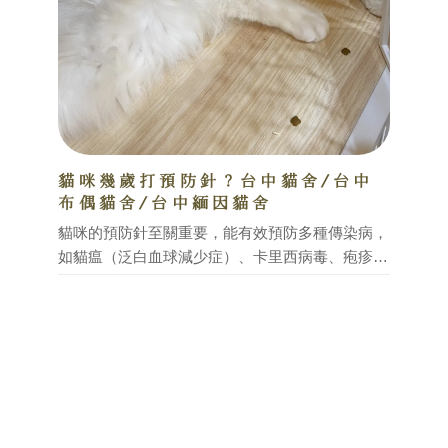
貓咪幾歲打預防針？台中貓舍/台中
布偶貓舍/台中緬因貓舍
貓咪的預防針至關重要，能有效預防多種傳染病，
如貓瘟（泛白血球減少症）、卡里西病毒、疱疹病
毒、貓白血病、狂犬病等。一般來說，小貓在 6-8
週大就需要開始接種疫苗，並依照疫苗種類進行追
加